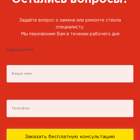
CARGLASS® Партнер
Задайте вопрос о замене или ремонте стекла
г. Днепр, пр-т Богдана
специалисту.
Хмельницкого, 156
Мы перезвоним Вам в течении рабочего дня
+38 050 851 92 20
Години роботи
Пн-Пт 09:00-16:00
Маршрут Google Map
Подробнее
CARGLASS® Партнер
г. Одесса, ул. Приморская, 40
+38 050 851 92 20
Пн-Пт 09:00-16:00