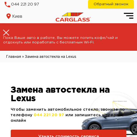
Skip
Обратный звонок
044 221 20 97
to
content
Киев
Пока Ваше авто в работе, Вы можете попить кофе/чай и
отдохнуть или поработать с бесплатным Wi-Fi.
Главная
»
Замена автостекла на Lexus
Замена автостекла на
Lexus
Чтобы заменить автомобильное стекло, звоните по
телефону
044 221 20 97
или запишитесь на сервис
онлайн
Узнать стоимость сервиса