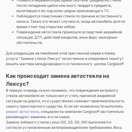
Появился неремонтопригодный скол или трещина на стекле
после попадания щебня или иного твердого предмета,
вылетевшего из-под колес рядом проезжающего ТС.
Наблюдается помутнение стекла по причине естественного
износа. Также это может случиться, когда автомобиль долгое
время стоит под открытым небом.
Повреждение автостекла произошло вследствие аварийной
ситуации, ДТП, действий вандалов, иных форс-мажорных
обстоятельств.
Для владельцев автомобилей этой престижной марки в Киеве
услуга “Замена стекла Лексус” качественно и оперативно помогут
решить мастера международного установочного центра Carglass®.
Как происходит замена автостекла на
Лексус?
В первую очередь нужно понимать, что повреждения ветрового
стекла автомобиля не только могут стать причиной аварийной
ситуации на дороге, но и существенно снижают привлекательность
самого транспортного средства. Если нет возможности выполнить
ремонт автостекла
, специалисты компании Carglass® настоятельно
рекомендуют заменить его на новое.
Замена лобового стекла Lexus (SC, ES, GS, NX) выполняется
согласно установленным автопроизводителем требованиям. Весь