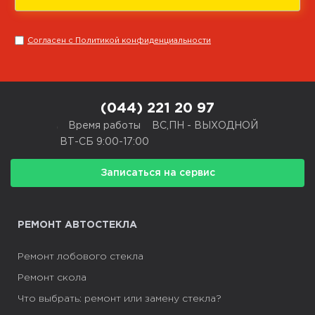
Маршрут Google Map
Подробнее
Согласен с Политикой конфиденциальности
CARGLASS® Партнер
г. Житомир, ул. Малинская, 10
(044) 221 20 97
+38 050 851 92 20
,
Время работы
ВС,ПН - ВЫХОДНОЙ
ВТ-СБ 9:00-17:00
Пн-Пт 09:00-16:00
Записаться на сервис
Маршрут Google Map
Подробнее
РЕМОНТ АВТОСТЕКЛА
CARGLASS® Партнер
Ремонт лобового стекла
г. Хмельницкий, Винницкое шоссе,
Ремонт скола
67
Что выбрать: ремонт или замену стекла?
+38 050 851 92 20