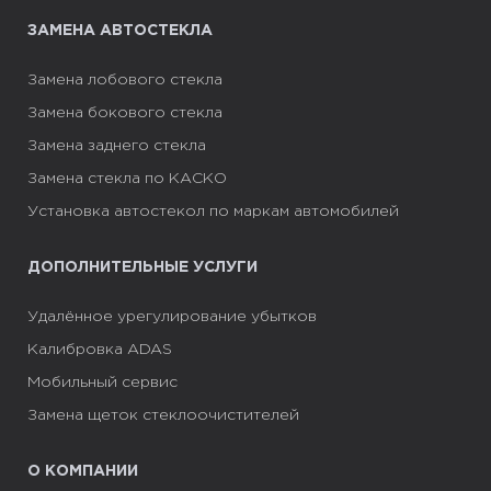
ЗАМЕНА АВТОСТЕКЛА
Пн-Пт 09:00-16:00
Маршрут Google Map
Подробнее
Замена лобового стекла
Замена бокового стекла
Замена заднего стекла
CARGLASS® Партнер
Замена стекла по КАСКО
г. Ивано-Франковск, Угорники, ул
Установка автостекол по маркам автомобилей
Тисменицкая, 249
ДОПОЛНИТЕЛЬНЫЕ УСЛУГИ
+38 050 851 92 20
Удалённое урегулирование убытков
Пн-Пт 09:00-16:00
Калибровка ADAS
Маршрут Google Map
Подробнее
Мобильный сервис
Замена щеток стеклоочистителей
CARGLASS® Партнер
О КОМПАНИИ