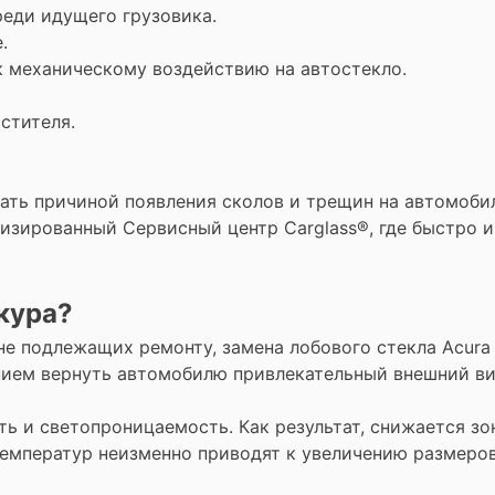
реди идущего грузовика.
е.
 к механическому воздействию на автостекло.
истителя.
ть причиной появления сколов и трещин на автомобил
лизированный Сервисный центр Carglass®, где быстро и
кура?
не подлежащих ремонту, замена лобового стекла Acura
ем вернуть автомобилю привлекательный внешний вид
 и светопроницаемость. Как результат, снижается зон
температур неизменно приводят к увеличению размеров