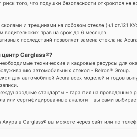
риск того, что подушки безопасности откроются не во
 сколами и трещинами на лобовом стекле (ч.1 ст.121 К
м водительских прав на срок до 6 месяцев.
ативных последствий позволяет замена стекла на Acur
 центр Carglass®?
необходимые технические и кадровые ресурсы для ока
бслуживанию автомобильных стекол - Belron® Group.
екол для автомобилей Acura всех моделей и годов вып
записи.
ждународные стандарты – гарантия на проведенные ра
ла или сертифицированные аналоги – вы сами выбирает
а Акура в Carglass® вы можете через сайт или по телеф