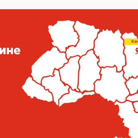
Ки
ине