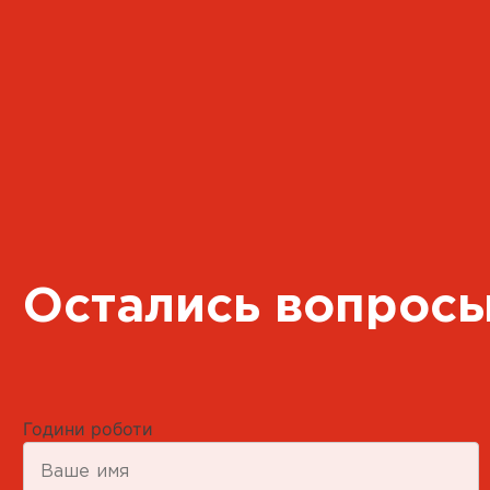
+38 050 851 92 20
Пн-Пт 09:00-16:00
Маршрут Google Map
Подробнее
CARGLASS® Собственная
Станция
пгт. Новый Яр, Львов
Остались вопрос
+38 050 851 92 20
Пн-Пт 09:00-16:00
Маршрут Google Map
Подробнее
Години роботи