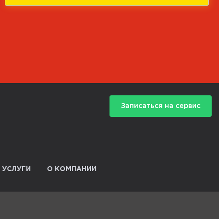
Записаться на сервис
 УСЛУГИ
О КОМПАНИИ
рование
Гарантия. Безопасность. Технологии
Производители и маркировка
автомобильных стекол