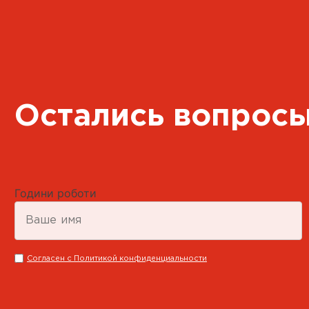
Маршрут Google Map
Подробнее
CARGLASS® Собственная
Станция
пгт. Новый Яр, Львов
Остались вопрос
+38 050 851 92 20
Пн-Пт 09:00-16:00
Маршрут Google Map
Подробнее
Години роботи
CARGLASS® Партнер
Согласен с Политикой конфиденциальности
г. Днепр, пр-т Богдана
Хмельницкого, 156