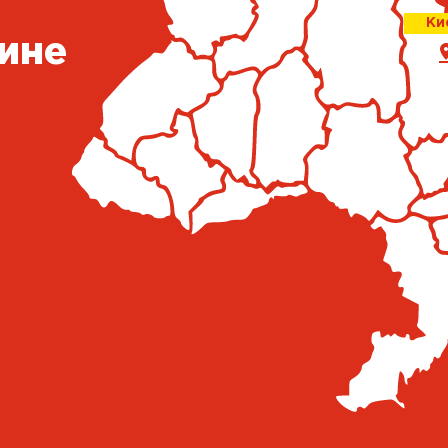
Ки
ине