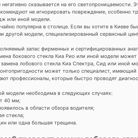
 негативно сказывается на его светопроницаемости. Э
комендуют не игнорировать повреждение, особенно тр
дж или иной модели.
чайно популярна в столице. Если вы хотите в Киеве б
или другой модели, специализированный сервисный цен
полняемый запас фирменных и сертифицированных анал
амена бокового стекла Киа Рио или иной модели может
 замена лобового стекла Киа Спектра, Сид или иной м
монтопригодности может только специалист, имеющий
тают профессионалы, которые быстро проводят диагно
ной модели необходима в следующих случаях:
т 40 мм;
оявилось в области обзора водителя;
ая стекла;
щин или одна большая трещина.