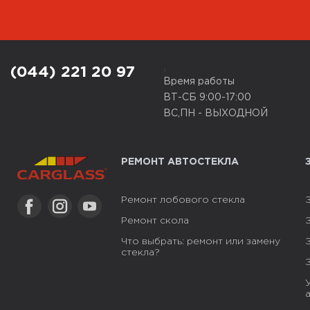
+38 050 851 92 20
Пн-Пт 09:00-16:00
Маршрут Google Map
,
Подробнее
(044) 221 20 97
Время работы
ВТ-СБ 9:00-17:00
CARGLASS® Партнер
ВС,ПН - ВЫХОДНОЙ
г. Одесса, ул. Приморская, 40
РЕМОНТ АВТОСТЕКЛА
+38 050 851 92 20
Ремонт лобового стекла
Пн-Пт 09:00-16:00
Ремонт скола
Маршрут Google Map
Подробнее
Что выбрать: ремонт или замену
стекла?
CARGLASS® Партнер