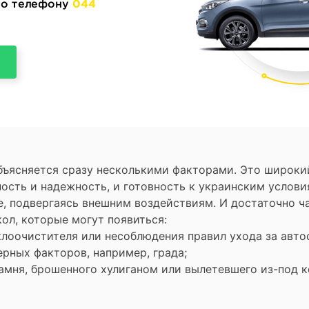
 по телефону
044
бъясняется сразу несколькими факторами. Это широк
ость и надежность, и готовность к украинским услов
ве, подвергаясь внешним воздействиям. И достаточно 
ол, которые могут появиться:
клоочистителя или несоблюдения правил ухода за авт
ерных факторов, например, града;
камня, брошенного хулиганом или вылетевшего из-под к