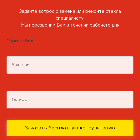
Задайте вопрос о замене или ремонте стекла
г. Днепр, пр-т Богдана
специалисту.
Хмельницкого, 156
Мы перезвоним Вам в течении рабочего дня
+38 050 851 92 20
Години роботи
Пн-Пт 09:00-16:00
Маршрут Google Map
Подробнее
CARGLASS® Партнер
г. Одесса, ул. Приморская, 40
+38 050 851 92 20
Пн-Пт 09:00-16:00
Маршрут Google Map
Подробнее