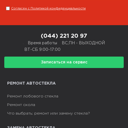
Согласен с Политикой конфиденциальности
CARGLASS® Партнер
г. Житомир, ул. Малинская, 10
(044) 221 20 97
+38 050 851 92 20
,
Время работы
ВС,ПН - ВЫХОДНОЙ
ВТ-СБ 9:00-17:00
Пн-Пт 09:00-16:00
Записаться на сервис
Маршрут Google Map
Подробнее
РЕМОНТ АВТОСТЕКЛА
CARGLASS® Партнер
Ремонт лобового стекла
г. Хмельницкий, Винницкое шоссе,
Ремонт скола
67
Что выбрать: ремонт или замену стекла?
+38 050 851 92 20