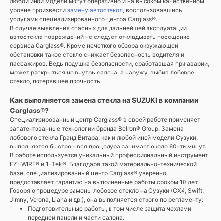
любой иной модели могут оперативно и на высоком качественном
уровне произвести
замену автостекол
, воспользовавшись
услугами специализированного центра Carglass®.
В случае выявления опасных для дальнейшей эксплуатации
автостекла повреждений не следует откладывать посещение
сервиса Carglass®. Кроме нечеткого обзора окружающей
обстановки такое стекло снижает безопасность водителя и
пассажиров. Ведь подушка безопасности, сработавшая при аварии,
может раскрыться не внутрь салона, а наружу, выбив лобовое
стекло, потерявшее прочность.
Как выполняется замена стекла на SUZUKI в компании
Carglass®?
Специализированный центр Carglass® в своей работе применяет
запатентованные технологии бренда Belron® Group. Замена
лобового стекла Гранд Витара, как и любой иной модели Сузуки,
выполняется быстро – вся процедура занимает около 60-ти минут.
В работе используется уникальный профессиональный инструмент
EZI-WIRE® и 1-Tek®. Благодаря такой материально-технической
базе, специализированный центр Carglass® уверенно
предоставляет гарантию на выполненные работы сроком 10 лет.
Говоря о процедуре замены лобовое стекло на Сузуки (СХ4, Swift,
Jimny, Verona, Liana и др.), она выполняется строго по регламенту:
Подготовительные работы, в том числе защита чехлами
передней панели и части салона.