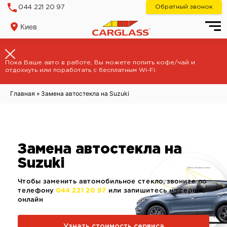
Skip
Обратный звонок
044 221 20 97
to
content
Киев
Пока Ваше авто в работе, Вы можете попить кофе/чай и
отдохнуть или поработать с бесплатным Wi-Fi.
Главная
»
Замена автостекла на Suzuki
Замена автостекла на
Suzuki
Чтобы заменить автомобильное стекло, звоните по
телефону
044 221 20 97
или запишитесь на сервис
онлайн
Узнать стоимость сервиса