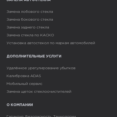
ЗАМЕНА АВТОСТЕКЛА
Пн-Пт 09:00-16:00
Маршрут Google Map
Подробнее
Замена лобового стекла
Замена бокового стекла
Замена заднего стекла
CARGLASS® Партнер
Замена стекла по КАСКО
г. Ивано-Франковск, Угорники, ул
Установка автостекол по маркам автомобилей
Тисменицкая, 249
ДОПОЛНИТЕЛЬНЫЕ УСЛУГИ
+38 050 851 92 20
Удалённое урегулирование убытков
Пн-Пт 09:00-16:00
Калибровка ADAS
Маршрут Google Map
Подробнее
Мобильный сервис
Замена щеток стеклоочистителей
CARGLASS® Партнер
О КОМПАНИИ
г. Винница, ул. Липовецкая 1А
Гарантия. Безопасность. Технологии