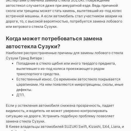
экспертами отмечена замена стекла SUZUKI. Повреждение
автостекол случается даже при аккуратной езде. Ведь причиной
скола или трещины может стать камень, вылетевший из-под колес
встречной машины. А если автомобиль стал участником аварии на
дороге, то, с высокой вероятностью, потребуется замена лобового
или ветрового стекла Сузуки.
Когда может потребоваться замена
автостекла Сузуки?
Наиболее распространенные причины для замены лобового стекла
Сузуки Гранд Витара :
Попадание в стекло щебня или иного твердого предмета,
вылетевшего из-под колеса проезжающего рядом
транспортного средства.
Естественный износ. Со временем автостекло покрывается
царапинами. На нем появляются микротрещины, сколы, иные
дефекты.
ДТП.
Если у остекления автомобиля снижена прозрачность, падает
видимость, и водитель не может уверенно контролировать
ситуацию на дороге. Устранить подобную проблему позволяет
замена стекла Сузуки.
В Киеве владельцы автомобилей SUZUKI Swift, Kizashi, SX4, Liana, и