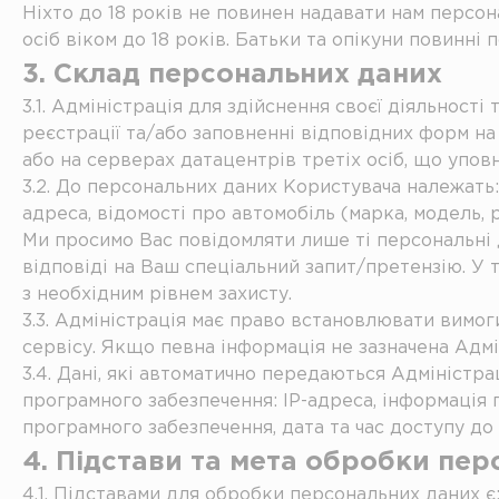
Ніхто до 18 років не повинен надавати нам персо
осіб віком до 18 років. Батьки та опікуни повинні 
3. Склад персональних даних
3.1. Адміністрація для здійснення своєї діяльност
реєстрації та/або заповненні відповідних форм на с
або на серверах датацентрів третіх осіб, що упов
3.2. До персональних даних Користувача належать:
адреса, відомості про автомобіль (марка, модель, 
Ми просимо Вас повідомляти лише ті персональні д
відповіді на Ваш спеціальний запит/претензію. У 
з необхідним рівнем захисту.
3.3. Адміністрація має право встановлювати вимог
сервісу. Якщо певна інформація не зазначена Адмі
3.4. Дані, які автоматично передаються Адміністр
програмного забезпечення: IP-адреса, інформація 
програмного забезпечення, дата та час доступу до 
4. Підстави та мета обробки пе
4.1. Підставами для обробки персональних даних є