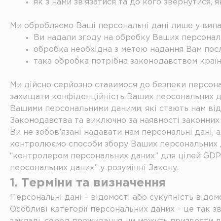
як з нами зв’язатися та до кого звернутися
Ми обробляємо Ваші персональні дані лише у випадк
Ви надали згоду на обробку Ваших персонал
обробка необхідна з метою надання Вам посл
така обробка потрібна законодавством країн
Ми дійсно серйозно ставимося до безпеки персонал
захищати конфіденційність Ваших персональних да
Вашими персональними даними, які стають нам від
Законодавства та виключно за наявності законних 
Ви не зобов’язані надавати нам персональні дані, 
контролюємо способи збору Ваших персональних да
“контролером персональних даних” для цілей GDPR
персональних даних” у розумінні Закону.
1. Терміни та визначення
Персональні дані – відомості або сукупність відо
Особливі категорії персональних даних – це так зв