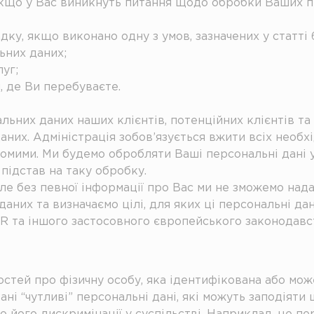
, якщо у Вас виникнуть питання щодо обробки Ваших 
у, якщо виконано одну з умов, зазначених у статті 6
ьних даних;
уг;
, де Ви перебуваєте.
ьних даних наших клієнтів, потенційних клієнтів та і
них. Адміністрація зобов’язується вжити всіх необх
омими. Ми будемо обробляти Ваші персональні дані у
підстав на таку обробку.
але без певної інформації про Вас ми не зможемо над
них та визначаємо цілі, для яких ці персональні дан
 та іншого застосовного європейського законодавст
мостей про фізичну особу, яка ідентифікована або мо
ані “чутливі” персональні дані, які можуть заподіяти 