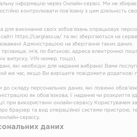
нальну інформацію через Онлайн-сервіс. Ми не збир
постійно контролювати пов’язану з цим діяльність свої
і та для виконання своїх зобов’язань опрацьовує перс
айті https://carglass.ua/ та які зберігаються на сер
новажені Адміністрацією на зберігання таких даних.
 прізвище, ім’я, по-батькові, адреса електронної по
рік випуску, VIN-номер, тощо).
ані, які необхідні для надання вибраної Вами послуг
той же час, якщо Ви вирішите повідомити додаткові 
и до складу персональних даних, які повинні обов’яз
ністрацією як обов’язкова, її надання чи розкриття 
ації при використанні онлайн-сервісу Користувачем 
про браузер та вид операційної системи пристрою, т
онлайн-сервісу.
рсональних даних
: