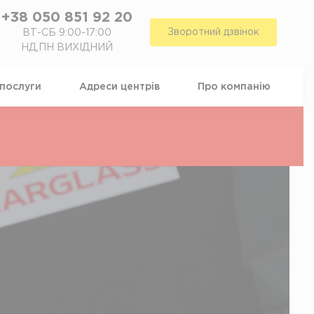
+38 050 851 92 20
Зворотний дзвінок
ВТ-СБ 9:00-17:00
НД,ПН ВИХІДНИЙ
 послуги
Адреси центрiв
Про компанiю