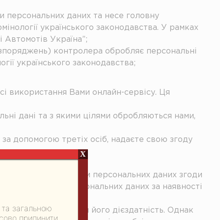
ки персональних даних та несе головну
мінології українського законодавства. У рамках
 Автомотів Україна”;
розпоряджень) контролера обробляє персональні
гії українського законодавства;
есі використання Вами онлайн-сервісу. Ця
альні дані та з якими цілями обробляються нами,
і за допомогою третіх осіб, надаєте свою згоду
X
 відкликання суб’єктом персональних даних згоди
згоди суб’єкта персональних даних за наявності
 та загальною
 можливості оцінювати його дієздатність. Однак
асово припинити