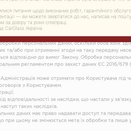
сумлінно, обачно, надає достовірні та достатні персо
не порушує права третіх осіб.
лися питання щодо виконаних робіт, гарантійного обслуг
дтверджуєте, що в момент збору персональних даних 
нтації — ви можете звертатися до нас, написав на пошту:
м за довіру та роки співпраці.
х даних. Ви підтверджуєте (гарантуєте), що персональ
а CarGlass Україна.
ках Законодавства.
д Користувача, не приймає на себе зобов’язання щодо
 обробки персональних даних, оскільки обов’язок зді
х та/або при отриманні згоди на таку передачу несе
ься відповідно до вимог Закону. Обробка персональни
еральним регламентом про захист даних ЄС 2016/679 
яку Адміністрація може отримати про Користувача під 
оговорів з Користувачем.
рації.
від відповідальності за наслідки, що настали у зв’яз
наступ таких наслідків.
льних даних має право надавати доступ та передават
о при цьому не змінюється мета їх обробки та лише 