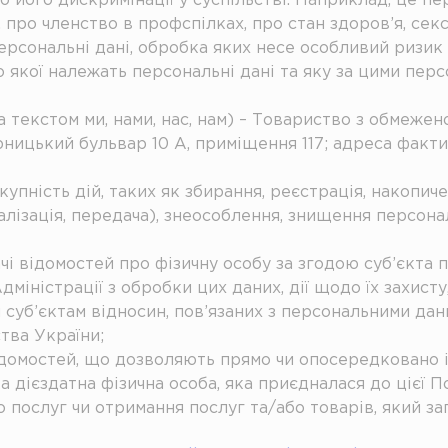
 його дискримінації у суспільстві. Наприклад, це пер
 про членство в профспілках, про стан здоров’я, секс
персональні дані, обробка яких несе особливий ризик
о якої належать персональні дані та яку за цими пе
за текстом ми, нами, нас, нам) – Товариство з обмеже
рницький бульвар 10 А, приміщення 117; адреса фактич
пність дій, таких як збирання, реєстрація, накопичен
ізація, передача), знеособлення, знищення персонал
і відомостей про фізичну особу за згодою суб’єкта 
міністрації з обробки цих даних, дії щодо їх захисту
уб’єктам відносин, пов’язаних з персональними дани
тва України;
домостей, що дозволяють прямо чи опосередковано і
а дієздатна фізична особа, яка приєдналася до цієї 
о послуг чи отримання послуг та/або товарів, який 