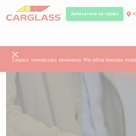
Skip
to
К
Записатися на сервiс
content
Сервіс тимчасово зачинено. Ми обовʼязково пов