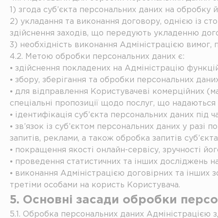
1) згода суб’єкта персональних даних на обробку 
2) укладання та виконання договору, однією із сто
здійснення заходів, що передують укладенню дого
3) необхідність виконання Адміністрацією вимог,
4.2. Метою обробки персональних даних є:
⦁ здійснення покладених на Адміністрацію функці
⦁ збору, зберігання та обробки персональних дани
⦁ для відправлення Користувачеві комерційних (ма
спеціальні пропозиції щодо послуг, що надаються
⦁ ідентифікація суб’єкта персональних даних під 
⦁ зв’язок із суб’єктом персональних даних у разі п
запитів, реклами, а також обробка запитів суб’єкт
⦁ покращення якості онлайн-сервісу, зручності й
⦁ проведення статистичних та інших досліджень н
⦁ виконання Адміністрацією договірних та інших 
третіми особами на користь Користувача.
5. Основні засади обробки перс
5.1. Обробка персональних даних Адміністрацією з