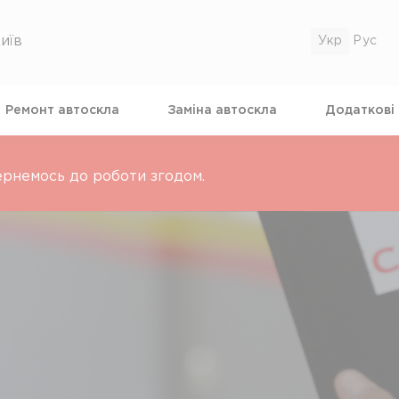
иїв
Ремонт автоскла
Замiна автоскла
Додатковi
ернемось до роботи згодом.