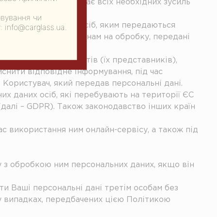
нальні дані та докладає всіх необхідних зусиль
овування чи
Ви повідомлені про осіб, яким передаються
 info@carglass.ua.
ні дані, які передані нам на обробку, передані
 інформування суб’єктів (їх представників),
йснити відповідне інформування, під час
 Користувач, який передав персональні дані.
х даних осіб, які перебувають на території ЄС
(далі – GDPR). Також законодавство інших країн
час використання ним онлайн-сервісу, а також під
ку з обробкою ним персональних даних, якщо він
и Ваші персональні дані третім особам без
у випадках, передбачених цією Політикою