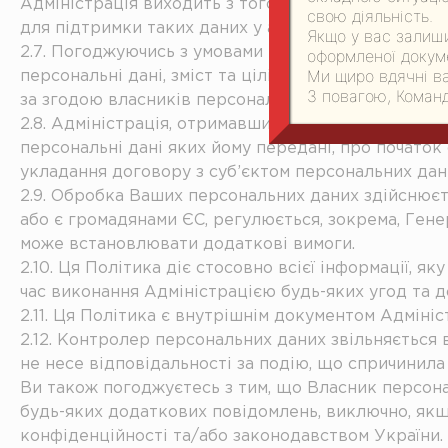
Адміністрація виходить з того, що Користувач діє 
свою діяльність.
для підтримки таких даних у актуальному стані та 
Якщо у вас залиши
2.7. Погоджуючись з умовами цієї Політики, Ви пі
оформленої докуме
Ми щиро вдячні ва
персональні дані, зміст та цілі збору персональни
З повагою, Команд
за згодою власників персональних даних та в рам
2.8. Адміністрація, отримавши персональні дані ві
персональні дані яких йому передані, про початок
укладання договору з суб’єктом персональних дани
2.9. Обробка Ваших персональних даних здійснюєт
або є громадянами ЄС, регулюється, зокрема, Ген
може встановлювати додаткові вимоги.
2.10. Ця Політика діє стосовно всієї інформації, 
час виконання Адміністрацією будь-яких угод та д
2.11. Ця Політика є внутрішнім документом Адмініст
2.12. Контролер персональних даних звільняється 
не несе відповідальності за подію, що спричинила 
Ви також погоджуєтесь з тим, що Власник персона
будь-яких додаткових повідомлень, виключно, якщ
конфіденційності та/або законодавством України.