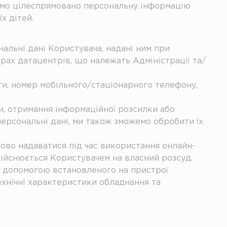
аємо цілеспрямовано персональну інформацію
х дітей.
ональні дані Користувача, надані ним при
верах датацентрів, що належать Адміністрації та/
шти, номер мобільного/стаціонарного телефону,
и, отримання інформаційної розсилки або
персональні дані, ми також зможемо обробити їх
ково надаватися під час використання онлайн-
здійснюється Користувачем на власний розсуд.
за допомогою встановленого на пристрої
ехнічні характеристики обладнання та