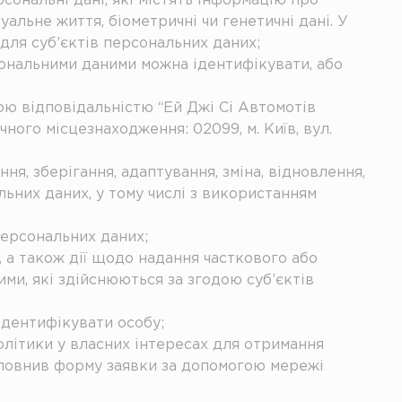
сональні дані, які містять інформацію про
уальне життя, біометричні чи генетичні дані. У
 для суб’єктів персональних даних;
рсональними даними можна ідентифікувати, або
ною відповідальністю “Ей Джі Сі Автомотів
ного місцезнаходження: 02099, м. Київ, вул.
ня, зберігання, адаптування, зміна, відновлення,
ьних даних, у тому числі з використанням
персональних даних;
, а також дії щодо надання часткового або
ми, які здійснюються за згодою суб’єктів
дентифікувати особу;
Політики у власних інтересах для отримання
заповнив форму заявки за допомогою мережі