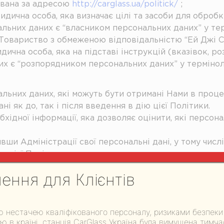
ована за адресою
http://carglass.ua/politick/
;
дична особа, яка визначає цілі та засоби для оброб
альних даних є “власником персональних даних” у тер
Товариство з обмеженою відповідальністю “Ей Джі Сі
дична особа, яка на підставі інструкцій (вказівок, 
х є “розпорядником персональних даних” у терміноло
нальних даних, які можуть бути отримані Нами в проц
і як до, так і після введення в дію цієї Політики.
бхідної інформації, яка дозволяє оцінити, які персон
ивши Адміністрації свої персональні дані, у тому числ
 цієї Політики.
бов’язані припинити використовувати онлайн-сервіс.
ення для Клієнтів
ти відкликана суб’єктом персональних даних. У разі
є право продовжити обробку персональних даних без 
ою нестачею кваліфікованого персоналу, ризиками безпеки
ть персональних даних, які надає Користувач, не має
ю в країні, станція CarGlass Україна була вимушена тимч