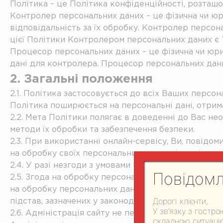
Політика – це Політика конфіденційності, розташ
Контролер персональних даних – це фізична чи юри
відповідальність за їх обробку. Контролер персон
цієї Політики Контролером персональних даних є 
Процесор персональних даних – це фізична чи юри
дані для контролера. Процесор персональних дани
2. Загальні положення
2.1. Політика застосовується до всіх Ваших персо
Політика поширюється на персональні дані, отриман
2.2. Мета Політики полягає в доведенні до Вас нео
методи їх обробки та забезпечення безпеки.
2.3. При використанні онлайн-сервісу, Ви, повідом
на обробку своїх персональних даних відповідно до
2.4. У разі незгоди з умовами цієї Політики Ви зо
Повідомл
2.5. Згода на обробку персональних даних може бу
на обробку персональних даних, Адміністрація ма
Дорогі клієнти,
підстав, зазначених у законодавстві.
У зв’язку з гостр
2.6. Адміністрація сайту не перевіряє достовірніс
складною ситуаціє