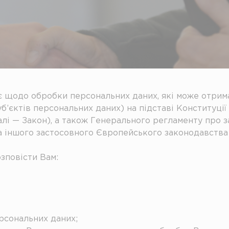
діє щодо обробки персональних даних, які може отри
суб’єктів персональних даних) на підставі Конституці
алі — Закон), а також Генерального регламенту про за
 та іншого застосовного Європейського законодавства 
зповісти Вам:
рсональних даних;