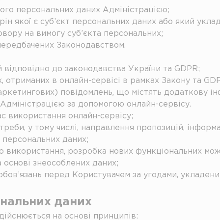
його персональних даних Адміністрацією;
рін якої є суб’єкт персональних даних або який укла
вору на вимогу суб’єкта персональних;
 передбачених Законодавством.
й відповідно до законодавства України та GDPR;
х, отриманих в онлайн-сервісі в рамках Закону та GD
ркетингових) повідомлень, що містять додаткову інф
 Адміністрацією за допомогою онлайн-сервісу.
час використання онлайн-сервісу;
отреби, у тому числі, направлення пропозицій, інформ
а персональних даних;
ого використання, розробка нових функціональних мо
а основі знеособлених даних;
зобов’язань перед Користувачем за угодами, укладен
ональних даних
дійснюється на основі принципів: