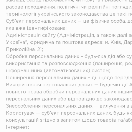
закладі, серед проживання, чи можуть призвести до
расове походження, політичні чи релігійні погляди,
термінології українського законодавства це такі 
Суб’єкт персональних даних — це фізична особа, д
яка вже ідентифікована;
Адміністрація сайту (Адміністрація, а також далі 
Україна”, юридична та поштова адреса: м. Київ, Да
Приколійна, 21;
Обробка персональних даних – будь-яка дія або суку
використання та розповсюдження (поширення, реал
інформаційних (автоматизованих) систем;
Поширення персональних даних – дії щодо передач
Використання персональних даних — будь-які дії Ад
повного права обробки персональних даних іншим с
персональних даних або відповідно до законодавс
Знеособлення персональних даних — вилучення ві
Користувач — суб’єкт персональних даних, будь-як
консультацій згідно з запитом щодо товарів та/аб
Інтернет;