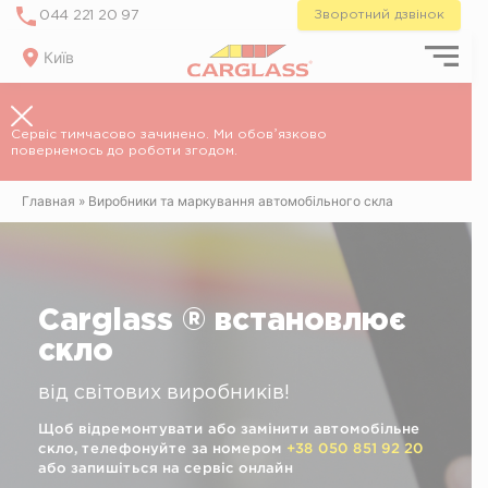
Skip
Зворотний дзвінок
044 221 20 97
to
content
Київ
Сервіс тимчасово зачинено. Ми обовʼязково
повернемось до роботи згодом.
Главная
»
Виробники та маркування автомобільного скла
Carglass ® встановлює
скло
від світових виробників!
Щоб відремонтувати або замінити автомобільне
скло, телефонуйте за номером
+38 050 851 92 20
або запишіться на сервіс онлайн