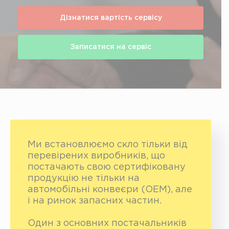
Дізнатися вартість сервісу
Записатися на сервіс
Ми встановлюємо скло тільки від
перевірених виробників, що
постачають свою сертифіковану
продукцію не тільки на
автомобільні конвеєри (ОЕМ), але
і на ринок запасних частин.
Один з основних постачальників