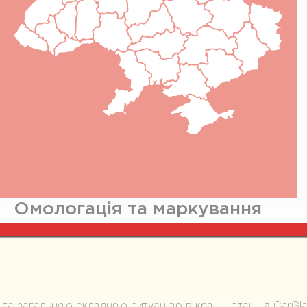
Маршрут Google Map
Детальніше
Омологація та маркування
автоскла
 та загальною складною ситуацією в країні, станція CarGl