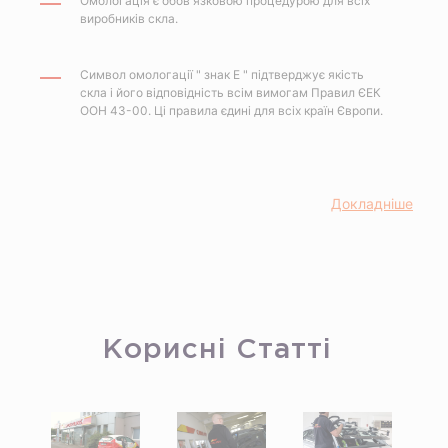
Омологація є обов'язковою процедурою для всіх
виробників скла.
Символ омологації " знак E " підтверджує якість
скла і його відповідність всім вимогам Правил ЄЕК
ООН 43-00. Ці правила єдині для всіх країн Європи.
Докладнiше
Корисні Статті