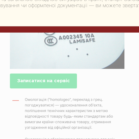
вування чи оформленої документації — ви можете звертати
Записатися на сервіс
Омологація ("homologeo", переклад з грец.
погоджуватися) — удосконалення об'єкта,
поліпшення технічних характеристик з метою
відповідності товару будь-яким стандартам або
вимогам країни-споживача товару, отримання
узгодження від офіційної організації.