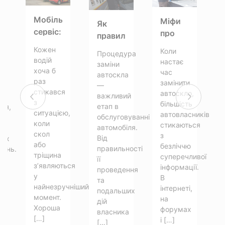
Мобільний
Міфи
Як
сервіс:
про
правильно
ити
що
заміну
експлуатувати
ло
Кожен
Коли
Процедура
о
потрібно
лобового
автомобіль
водій
настає
заміни
знати
скла:
хоча б
після
чних
час
автоскла
ш
про
що
раз
замінити
заміни
джень?
—
их
ремонт
стикався
правда,
автоскло,
скла
важливий
з
автоскла
більшість
а що
етап в
ля,
ситуацією,
автовласників
на
вигадка?
обслуговуванні
х
коли
стикаються
виїзді
автомобіля.
скол
з
Від
них
або
безліччю
правильності
ень.
тріщина
суперечливої
її
з’являються
інформації.
проведення
у
В
та
найнезручніший
інтернеті,
подальших
ни
момент.
на
дій
Хороша
форумах
власника
[…]
і […]
[…]