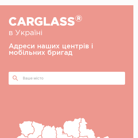
®
CARGLASS
в Україні
Адреси наших центрів i
мобiльних бригад
Ваше місто
CARGLASS®
м. Київ, вул. Приколійна, 21
+38 050 851 92 20
Пн-Пт 09:00-16:00