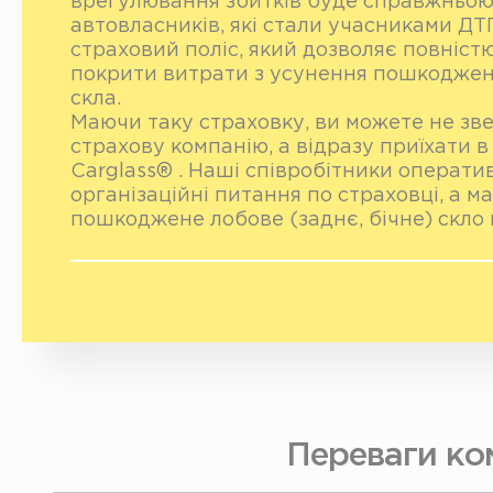
врегулювання збитків буде справжньою
автовласників, які стали учасниками ДТ
страховий поліс, який дозволяє повніст
покрити витрати з усунення пошкоджен
скла.
Маючи таку страховку, ви можете не зв
страхову компанію, а відразу приїхати 
Carglass® . Наші співробітники операти
організаційні питання по страховці, а 
пошкоджене лобове (заднє, бічне) скло 
Переваги ком