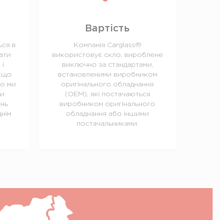
Вартiсть
ься в
Компанія Carglass®
ати
використовує скло, вироблене
 і
виключно за стандартами,
Якщо
встановленими виробником
то ми
оригінального обладнання
ти
(OEM), які постачаються
ень
виробником оригінального
нім
обладнання або іншими
постачальниками.