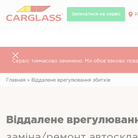
Skip
to
К
Записатися на сервiс
content
Сервіс тимчасово зачинено. Ми обовʼязково пов
Главная
»
Віддалене врегулювання збитків
Віддалене врегулювання
заміна/ремонт автоскла