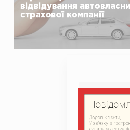
відвідування автовласн
страхової компанії
У тому випадку, коли страховий поліс повністю пок
автоскла, клієнт нічого не платить. Витрати відшк
компанія.
Повідомл
Дорогі клієнти,
У зв’язку з гостр
складною ситуаціє