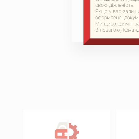
свою діяльність.
Якщо у вас залиши
оформленої докуме
Ми щиро вдячні ва
З повагою, Команд