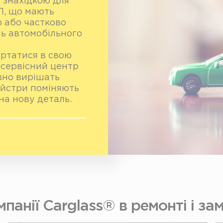
 знахідкою для
П, що мають
ю або частково
ь автомобільного
ертатися в свою
в сервісний центр
вно вирішать
майстри поміняють
на нову деталь.
панії Carglass® в ремонті і зам