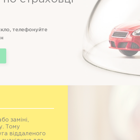
скло, телефонуйте
йн
бо заміні,
у. Тому
уга віддаленого