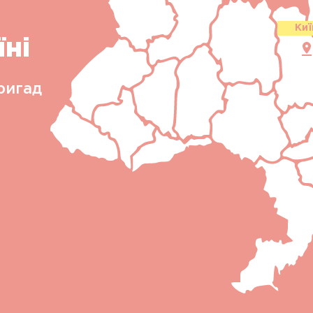
Киї
їні
ригад