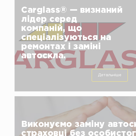
Carglass® — визнаний
лідер серед
компаній, що
спеціалізуються на
ремонтах і заміні
Ми по праву займаємо провідні позиції в
автоскла.
даному сегменті світового автосервісу.
Фахівцями Carglass® щорічно виконується
понад 9.000.000 замін автоскла, а випадків їх
ремонту налічується в рази більше.
Детальніше
Виконуємо заміну автос
страховці без особисто