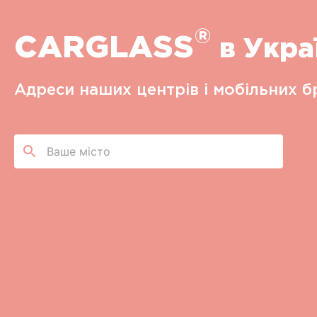
®
CARGLASS
в Укра
Адреси наших центрів i мобiльних б
Ваше місто
CARGLASS®
м. Київ, вул. Приколійна, 21
+38 050 851 92 20
Пн-Пт 09:00-16:00
Маршрут Google Map
Детальніше