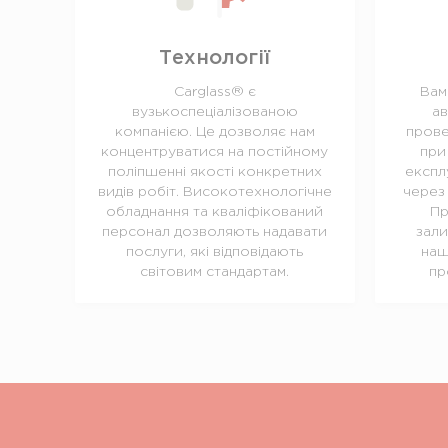
Технології
Carglass® є
Вам
вузькоспеціалізованою
ав
компанією. Це дозволяє нам
прове
концентруватися на постійному
при
поліпшенні якості конкретних
експл
видів робіт. Високотехнологічне
через 
обладнання та кваліфікований
Пр
персонал дозволяють надавати
зали
послуги, які відповідають
наш
світовим стандартам.
пр