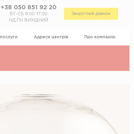
+38 050 851 92 20
Зворотний дзвінок
ВТ-СБ 9:00-17:00
НД,ПН ВИХІДНИЙ
 послуги
Адреси центрiв
Про компанiю