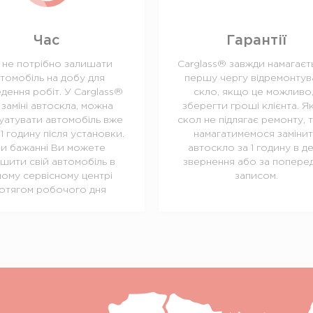
Час
Гарантії
 не потрібно залишати
Carglass® завжди намагаєт
томобіль на добу для
першу чергу відремонтув
дення робіт. У Carglass®
скло, якщо це можливо,
 заміні автоскла, можна
зберегти гроші клієнта. 
уатувати автомобіль вже
скол не підлягає ремонту, 
1 годину після установки.
намагатимемося заміни
и бажанні Ви можете
автоскло за 1 годину в д
шити свій автомобіль в
звернення або за поперед
ому сервісному центрі
записом.
отягом робочого дня