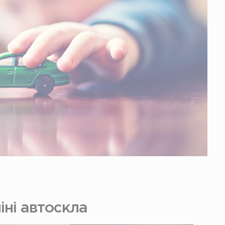
іні автоскла