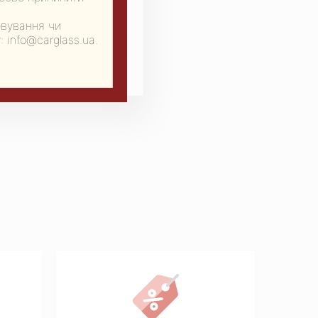
овування чи
 info@carglass.ua.