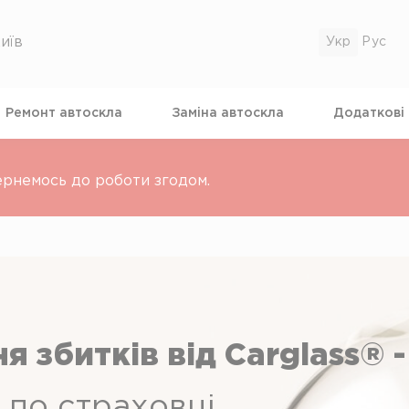
иїв
Ремонт автоскла
Замiна автоскла
Додатковi
ернемось до роботи згодом.
 збитків від Carglass® -
 по страховці