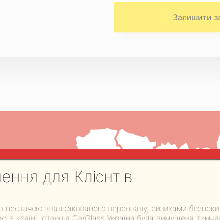
Киї
ення для Клієнтів
їні
ригад
ою нестачею кваліфікованого персоналу, ризиками безпеки
ю в країні, станція CarGlass Україна була вимушена тимч