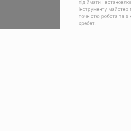
підіймати і встановл
інструменту майстер 
точністю робота та з
хребет.