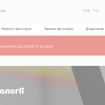
иїв
Ремонт автоскла
Замiна автоскла
Додатковi
ернемось до роботи згодом.
ології