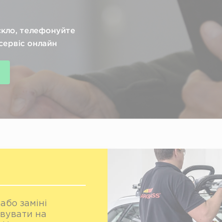
скло, телефонуйте
сервіс онлайн
або заміні
овувати на