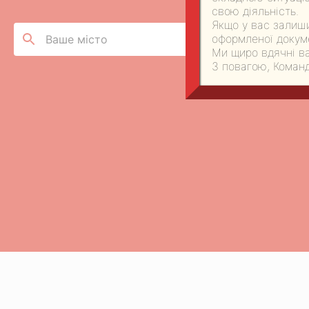
свою діяльність.
Якщо у вас залиши
оформленої докуме
Ваше місто
Ми щиро вдячні ва
З повагою, Команд
CARGLASS®
м. Київ, вул. Приколійна, 21
+38 050 851 92 20
Пн-Пт 09:00-16:00
Маршрут Google Map
Детальніше