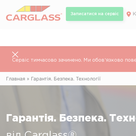
Skip
to
К
Записатися на сервiс
content
Сервіс тимчасово зачинено. Ми обовʼязково пов
Главная
»
Гарантія. Безпека. Технології
Гарантія. Безпека. Техн
від Carglass®