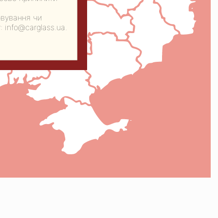
овування чи
 info@carglass.ua.