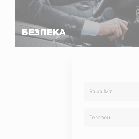
Ми встановлюємо автомобільне скло тільки
від перевірених виробників, що поставляють
свою сертифіковану продукцію не тільки на
БЕЗПЕКА
автомобільні конвеєри, але і на ринок
запасних частин. Суворе дотримання
технологій і використання якісних матеріалів
гарантує безпеку водіння транспортного
засобу після ремонту або заміни
пошкодженого скла в центрах Carglass ®.