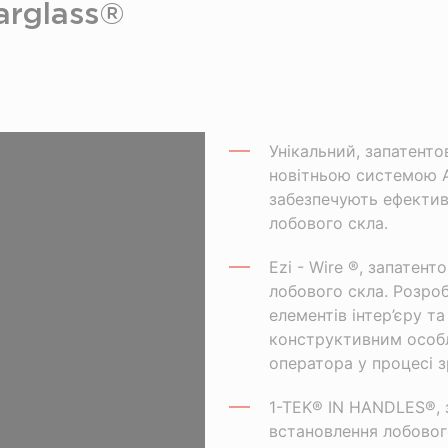
Carglass®
Унікальний, запатенто
новітньою системою A
забезпечують ефектив
лобового скла.
Еzi - Wire ®, запатен
лобового скла. Розро
елементів інтер’єру т
конструктивним особл
оператора у процесі з
1-TEK® IN HANDLES®, 
встановлення лобовог