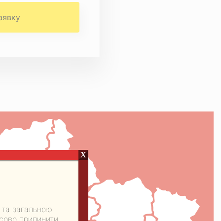
X
в
 та загальною
асово припинити