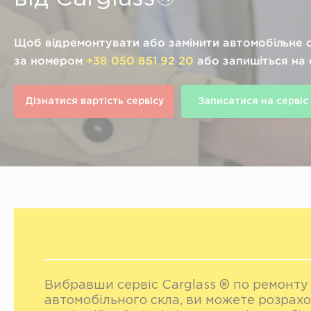
Щоб відремонтувати або замінити автомобільне 
за номером
+38 050 851 92 20
або запишіться на 
Дізнатися вартість сервісу
Записатися на сервіс
Вибравши сервіс Carglass ® по ремонту 
автомобільного скла, ви можете розрах