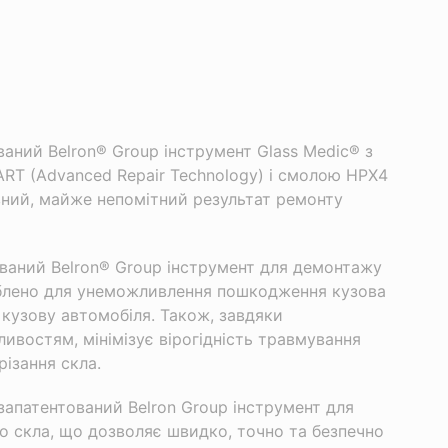
ваний Belron® Group інструмент Glass Medic® з
RT (Advanced Repair Technology) і смолою HPX4
ний, майже непомітний результат ремонту
тований Belron® Group інструмент для демонтажу
блено для унеможливлення пошкодження кузова
а кузову автомобіля. Також, завдяки
ивостям, мінімізує вірогідність травмування
різання скла.
запатентований Belron Group інструмент для
о скла, що дозволяє швидко, точно та безпечно