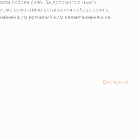
ювати лобове скло. За допомогою цього
може самостійно встановити лобове скло з
 найменшим ергономічним навантаженням на
Докладнiше