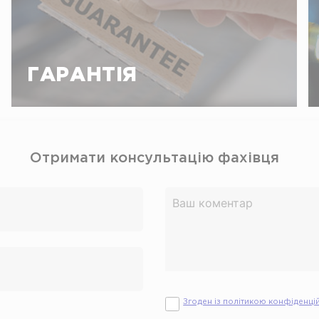
Наш світовий багаторічний досвід у сфері
ГАРАНТІЯ
ремонту та заміни автомобільного скла
дозволяє надавати вам 10 років гарантії на
виконані роботи. Фахівці Carglass ® —
справжні професіонали своєї справи,
постійно підвищують свою кваліфікацію.
Отримати консультацію фахівця
Згоден із політикою конфіденці